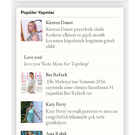
Popüler Yayınlar
Kirsten Dunst
Kirsten Dunst payetlerle süslü
Rodarte elbisesi ve çiçek motifli
kocaman küpeleriyle bugünün güzeli
oldu!
Love you!
love you "Kate Moss for Topshop"..
Bar Refaeli
Elle Malezya'nın Temmuz 2016
sayısında anne olmaya hazırlanan 31
yaşındaki Bar Refaeli var.
Katy Perry
Katy Perry su yeşili pareosu ve mercan
rengi fırfırlı bikinisiyle çok tatlı
gözüküyor..
Anja Rubik