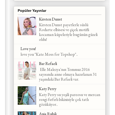
Popüler Yayınlar
Kirsten Dunst
Kirsten Dunst payetlerle süslü
Rodarte elbisesi ve çiçek motifli
kocaman küpeleriyle bugünün güzeli
oldu!
Love you!
love you "Kate Moss for Topshop"..
Bar Refaeli
Elle Malezya'nın Temmuz 2016
sayısında anne olmaya hazırlanan 31
yaşındaki Bar Refaeli var.
Katy Perry
Katy Perry su yeşili pareosu ve mercan
rengi fırfırlı bikinisiyle çok tatlı
gözüküyor..
Anja Rubik