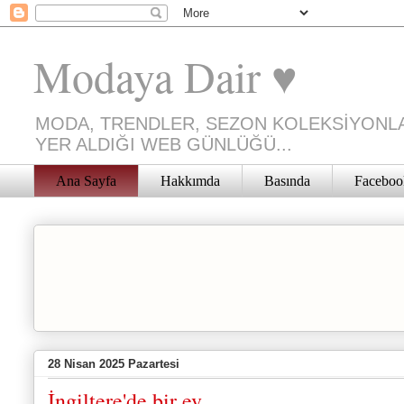
Modaya Dair ♥
MODA, TRENDLER, SEZON KOLEKSİYONLA
YER ALDIĞI WEB GÜNLÜĞÜ...
Ana Sayfa
Hakkımda
Basında
Faceboo
28 Nisan 2025 Pazartesi
İngiltere'de bir ev